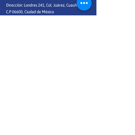
Dirección: Londres 241, Col. Juárez,
Cuauhtémoc
C.P 06600, Ciudad de México
Teléfono: 5552046576
Información general:
info@ensenapormexico.org
Información sobre las convocatorias:
reclutamiento@ensenapormexico.org
Información sobre alianzas:
exm@ensenapormexico.org
¿Te gustaría formar parte del staff de Enseña por
México?
Conoce las vacantes
dando clic aquí
Conoce aquí nuestros
Estados financieros
©Enseña por México 2026
Un consorcio con la red global de
educación TEACH FOR ALL
Aviso de privacidad
| Términos de uso