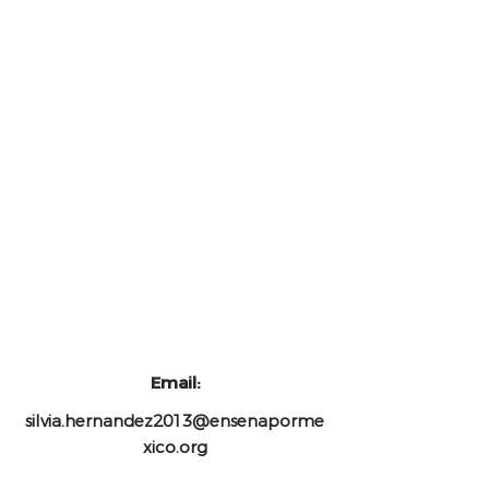
Coordinadora de diseño
instruccional
UNIDEP
Email:
silvia.hernandez2013@ensenaporme
xico.org