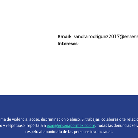
Lic. Educaciòn Secundaria
especialidad en Español
Email:
sandra.rodriguez2017@ensen
Intereses:
 de violencia, acoso, discriminación o abuso. Si trabajas, colaboras o te relac
o y respetuoso, repórtala a
exm@ensenapormexico.org
. Todas las denuncias ser
respeto al anonimato de las personas involucradas.