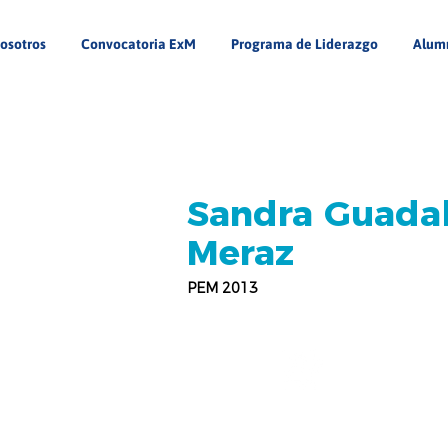
osotros
Convocatoria ExM
Programa de Liderazgo
Alum
Sandra Guada
Meraz
PEM 2013
Escuela Normal Fronteriza
de Tijuana