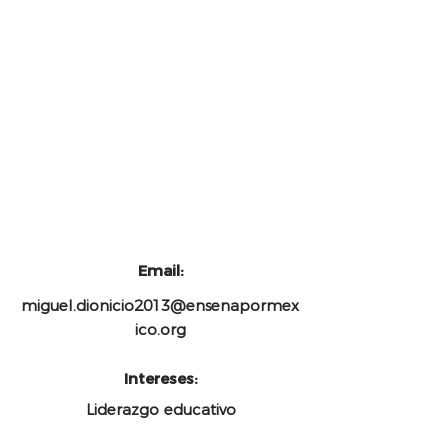
Coordinador de diseño y
comunicación
Enseña por México
Email:
miguel.dionicio2013@ensenapormex
ico.org
Intereses:
Liderazgo educativo