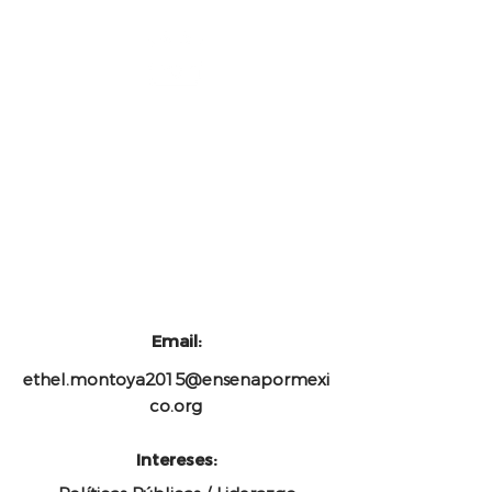
Email:
ethel.montoya2015@ensenapormexi
co.org
Intereses: