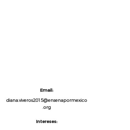
Coordinación académica.
Colegio Kukulcán, Cancún,
S.C.
Email:
diana.viveros2015@ensenapormexico
.org
Intereses: