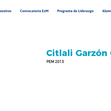
osotros
Convocatoria ExM
Programa de Liderazgo
Alum
Citlali Garzón
PEM 2013
Benemerita Universidad
Autonoma de Puebla
Psicología