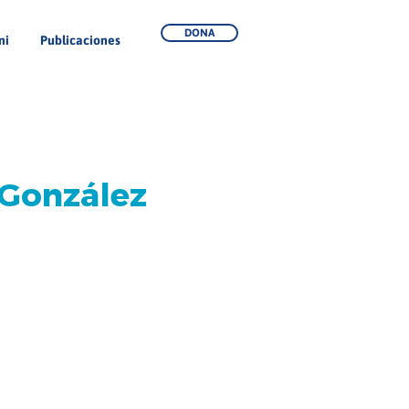
DONA
ni
Publicaciones
 González
-
-