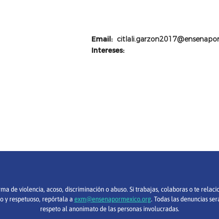
Email:
citlali.garzon2017@ensenapo
Intereses:
 de violencia, acoso, discriminación o abuso. Si trabajas, colaboras o te relac
o y respetuoso, repórtala a
exm@ensenapormexico.org
. Todas las denuncias ser
respeto al anonimato de las personas involucradas.