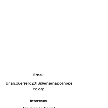
Representante Estatal
Instituto Republicano
Internacional
Email:
brian.guerrero2013@ensenapormexi
co.org
Intereses: