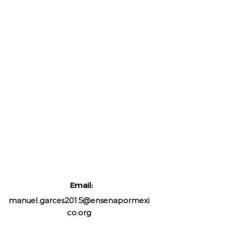
PEM
ExM
Email:
manuel.garces2015@ensenapormexi
co.org