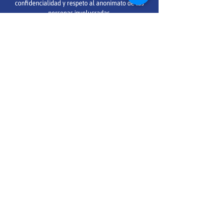
confidencialidad y respeto al anonimato de las
personas involucradas.
Dirección: Londres 241, Col. Juárez,
Cuauhtémoc
C.P 06600, Ciudad de México
Teléfono: 5552046576
Información general:
info@ensenapormexico.org
Información sobre las convocatorias:
reclutamiento@ensenapormexico.org
Información sobre alianzas:
exm@ensenapormexico.org
¿Te gustaría formar parte del staff de Enseña por
México?
Conoce las vacantes
dando clic aquí
Conoce aquí nuestros
Estados financieros
©Enseña por México 2026