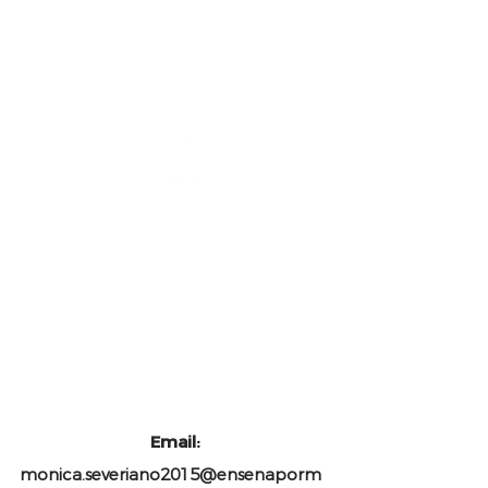
Email:
monica.severiano2015@ensenaporm