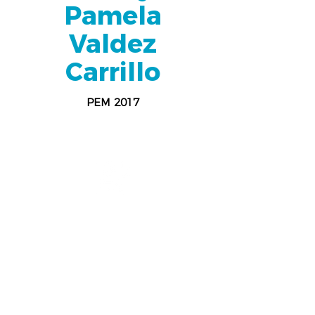
Pamela
Valdez
Carrillo
PEM 2017
Benemerita y Centenaria
Escuela Normal del Estado
Profesor Luis Urias Belderrain
EDUCACIÓN ESPECIAL