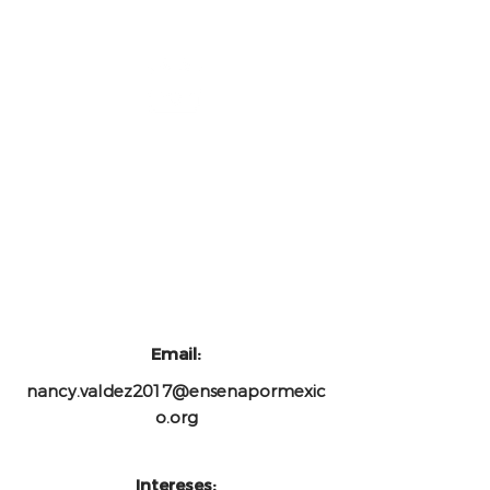
-
-
Email:
nancy.valdez2017@ensenapormexic
o.org
Intereses: