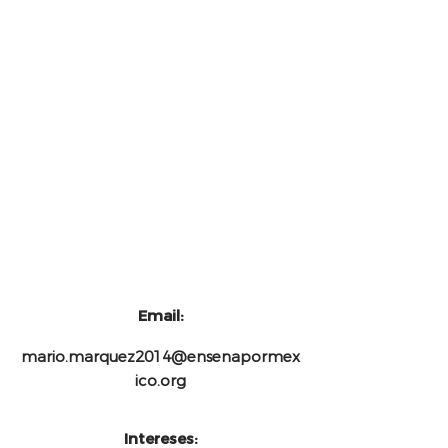
Docente
Escuela particular Profr
Raul Isidro Burgos
Email:
mario.marquez2014@ensenapormex
ico.org
Intereses: