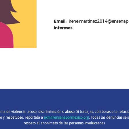
Email:
irene.martinez2014@ensenap
Intereses:
 de violencia, acoso, discriminación o abuso. Si trabajas, colaboras o te relac
o y respetuoso, repórtala a
exm@ensenapormexico.org
. Todas las denuncias ser
respeto al anonimato de las personas involucradas.