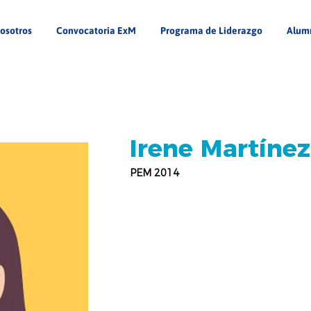
osotros
Convocatoria ExM
Programa de Liderazgo
Alum
Irene Martínez
PEM 2014
Universidad Veracruzana
Gestión Intercultural para el
Desarrollo