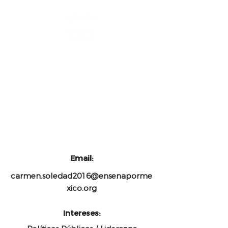
Líder de Desarrollo de
Producto Educativo en
Línea
La Vaca Independiente
Email:
carmen.soledad2016@ensenaporme
xico.org
Intereses: