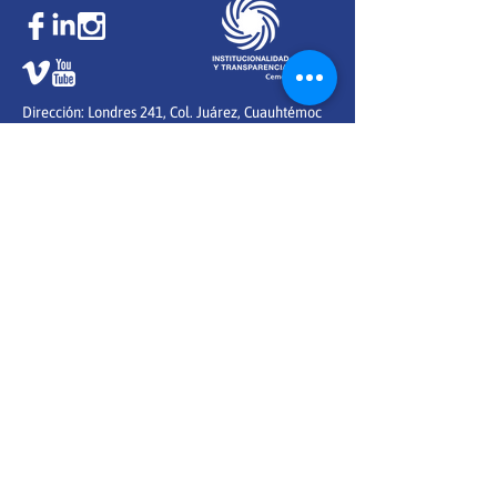
Dirección: Londres 241, Col. Juárez,
Cuauhtémoc
C.P 06600, Ciudad de México
Teléfono: 5552046576
Información general:
info@ensenapormexico.org
Información sobre las convocatorias:
reclutamiento@ensenapormexico.org
Información sobre alianzas:
exm@ensenapormexico.org
¿Te gustaría formar parte del staff de Enseña por
México?
Conoce las vacantes
dando clic aquí
Conoce aquí nuestros
Estados financieros
©Enseña por México 2026
Un consorcio con la red global de
educación TEACH FOR ALL
Aviso de privacidad
| Términos de uso