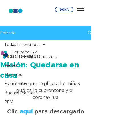
DONA
Entrada
Todas las entradas
Equipo de ExM
Todas las entradas
1 abr 2020
1 min de lectura
Misión: Quedarse en
Padres
casa
Maestros
Cuento que explica a los niños 
Estudiantes
qué es la cuarentena y el 
Buenas Prácticas
coronavirus.
PEM
Clic 
aquí
 para descargarlo