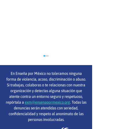
En Enseña por México no toleramos ninguna
forma de violencia, acoso, discriminación o abuso.
Si trabajas, colaboras o te relacionas con nuestra
organización y detectas alguna situación que
atente contra un entorno seguro y respetuoso,
Todos apren
¿Ya conoces tus
repórtala a
exm@ensenapormexico.org
. Todas las
emociones
denuncias serán atendidas con seriedad,
confidencialidad y respeto al anonimato de las
agradables? Parte 2
personas involucradas.